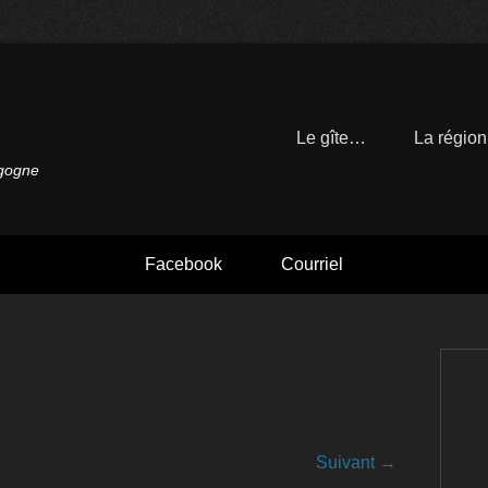
Le gîte…
La régio
rgogne
Facebook
Courriel
Suivant →