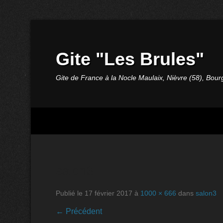
Gite "Les Brules"
Gite de France à la Nocle Maulaix, Nièvre (58), Bou
salon3
Publié le
17 février 2017
à
1000 × 666
dans
salon3
← Précédent