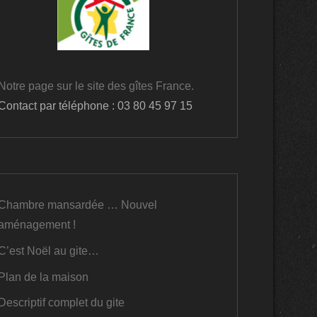
Notre page sur le site des gîtes France.
Contact par téléphone : 03 80 45 97 15
Chambre mansardée … Nouvel
aménagement !
C’est Noël au gite…
Plan de la maison
Descriptif complet du gite