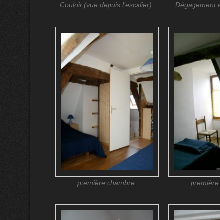
Couloir (vue depuis l’escalier)
Dégagement et
première chambre
première