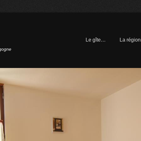
Le gîte…
La régio
rgogne