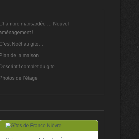
Chambre mansardée … Nouvel
aménagement !
C’est Noël au gite…
Plan de la maison
Descriptif complet du gite
Photos de l’étage