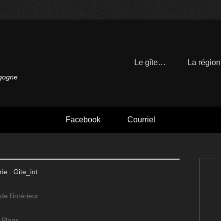
Le gîte…
La régio
rgogne
Facebook
Courriel
ie :
Gite_int
 de l’intérieur
 Plans