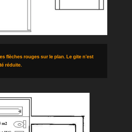
s flèches rouges sur le plan. Le gite n’est
é réduite.