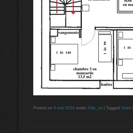
Posted on
9 mai 2024
under
Gite_int
|
Tagged
Visite