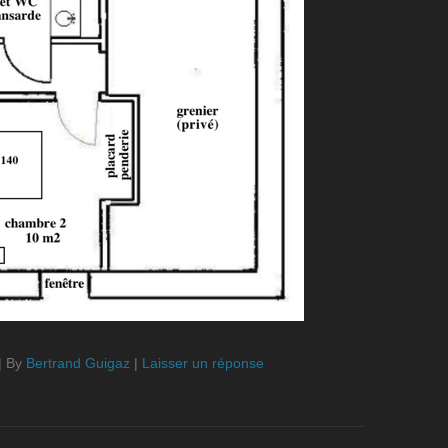
|
By
Bertrand Guigaz
|
Laisser un réponse