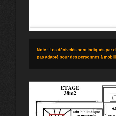
Note : Les dénivelés sont indiqués par de
pas adapté pour des personnes à mobilit