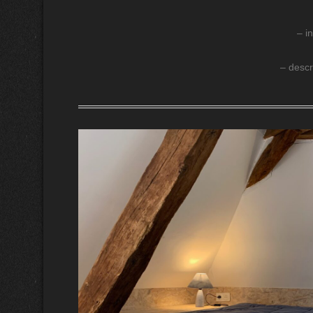
– i
– descr