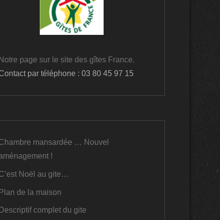
Notre page sur le site des gîtes France.
Contact par téléphone : 03 80 45 97 15
Chambre mansardée … Nouvel
aménagement !
C’est Noël au gite…
Plan de la maison
Descriptif complet du gite