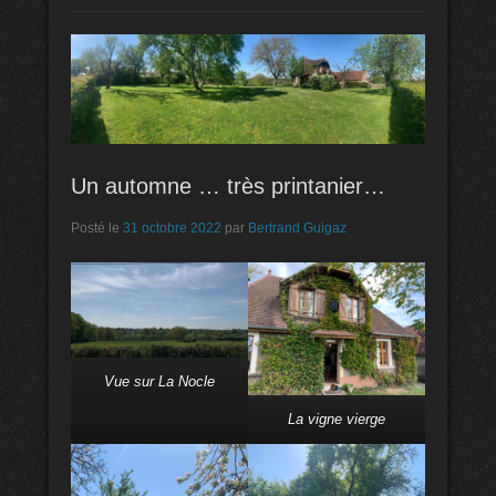
Un automne … très printanier…
Posté le
31 octobre 2022
par
Bertrand Guigaz
Vue sur La Nocle
La vigne vierge