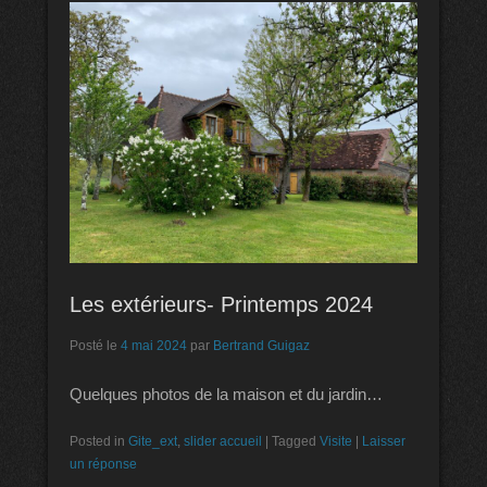
Les extérieurs- Printemps 2024
Posté le
4 mai 2024
par
Bertrand Guigaz
Quelques photos de la maison et du jardin…
Posted in
Gite_ext
,
slider accueil
|
Tagged
Visite
|
Laisser
un réponse