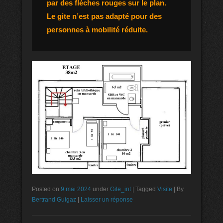
par des flèches rouges sur le plan.
Le gite n’est pas adapté pour des
personnes à mobilité réduite.
Posted on
9 mai 2024
under
Gite_int
|
Tagged
Visite
|
By
Bertrand Guigaz
|
Laisser un réponse